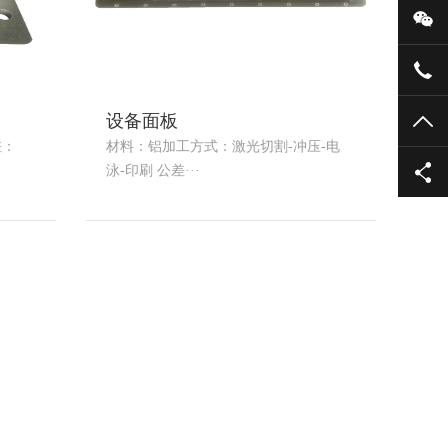
微
135
设备面板
TO
差：
材料：铝加工方式：激光切割-冲压-电
泳-印刷 公差···