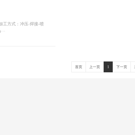
B加工方式：冲压-焊接-喷
··
首页
上一页
1
下一页