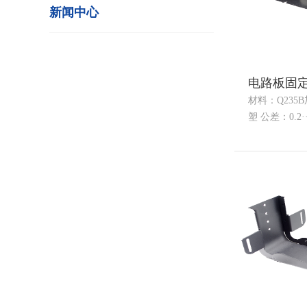
新闻中心
​电路板固
材料：Q235
塑 公差：0.2··