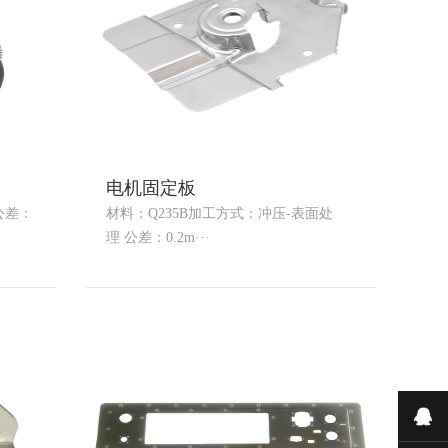
电机固定板
公差：
材料：Q235B加工方式：冲压-表面处
理 公差：0.2m···
在