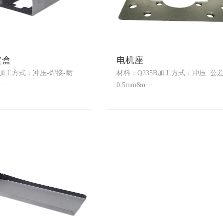
定盒
​电机座
B加工方式：冲压-焊接-喷
材料：Q235B加工方式：冲压 公
·
0.5mm&n···